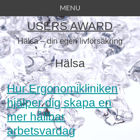
MENU
SKIP TO CONTENT
USERS AWARD
Hälsa – din egen livförsäkring
Hälsa
Hur Ergonomikliniken
hjälper dig skapa en
mer hållbar
arbetsvardag