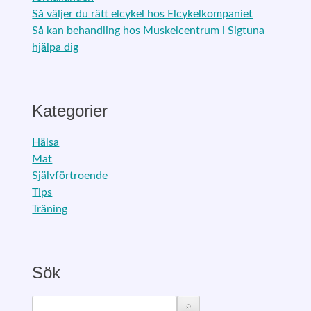
Så väljer du rätt elcykel hos Elcykelkompaniet
Så kan behandling hos Muskelcentrum i Sigtuna
hjälpa dig
Kategorier
Hälsa
Mat
Självförtroende
Tips
Träning
Sök