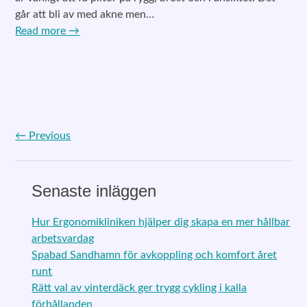
går att bli av med akne men…
Read more
→
←
Previous
Post navigation
Senaste inläggen
Hur Ergonomikliniken hjälper dig skapa en mer hållbar
arbetsvardag
Spabad Sandhamn för avkoppling och komfort året
runt
Rätt val av vinterdäck ger trygg cykling i kalla
förhållanden