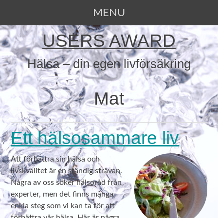
MENU
SKIP TO CONTENT
USERS AWARD
Hälsa – din egen livförsäkring
Mat
Ett hälsosammare liv
Att förbättra sin hälsa och
livskvalitet är en ständig strävan.
Några av oss söker hälsoråd från
experter, men det finns många
enkla steg som vi kan ta för att
förbättra vår hälsa. Här är några