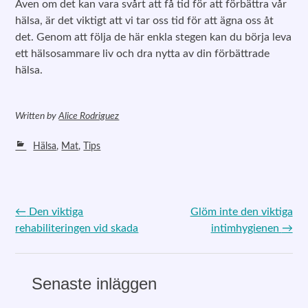
Även om det kan vara svårt att få tid för att förbättra vår
hälsa, är det viktigt att vi tar oss tid för att ägna oss åt
det. Genom att följa de här enkla stegen kan du börja leva
ett hälsosammare liv och dra nytta av din förbättrade
hälsa.
Written
by
Alice Rodriguez
Hälsa
,
Mat
,
Tips
←
Den viktiga
Glöm inte den viktiga
Post navigation
rehabiliteringen vid skada
intimhygienen
→
Senaste inläggen