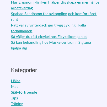
Hur Ergonomikliniken hjälper dig skapa en mer hållbar
arbetsvardag
Spabad Sandhamn för avkoppling och komfort året
runt
Rätt val av vinterdäck ger trygg cykling i kalla
förhållanden
Så väljer du rätt elcykel hos Elcykelkompaniet
Så kan behandling hos Muskelcentrum i Sigtuna
hjälpa dig
Kategorier
Hälsa
Mat
Självförtroende
Tips
Träning