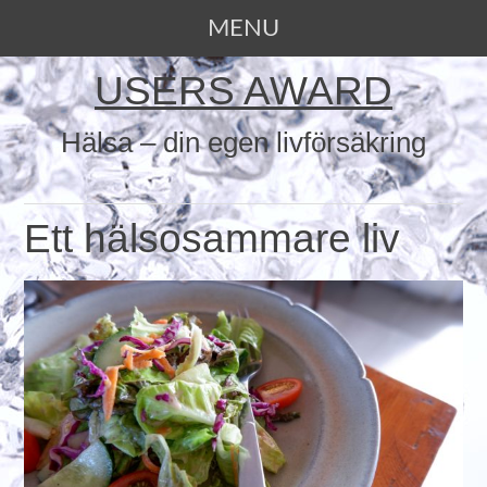
MENU
SKIP TO CONTENT
USERS AWARD
Hälsa – din egen livförsäkring
Ett hälsosammare liv